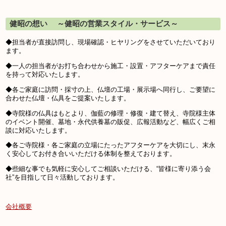
健昭の想い ～健昭の営業スタイル・サービス～
◆担当者が直接訪問し、現場確認・ヒヤリングをさせていただいており
ます。
◆一人の担当者がお打ち合わせから施工・設置・アフターケアまで責任
を持って対応いたします。
◆各ご家庭に訪問・採寸の上、仏壇の工場・展示場へ同行し、ご要望に
合わせた仏壇・仏具をご提案いたします。
◆寺院様の仏具はもとより、伽藍の修理・修復・建て替え、寺院様主体
のイベント開催、墓地・永代供養墓の販促、広報活動など、幅広くご相
談に対応いたします。
◆各ご寺院様・各ご家庭の立場にたったアフターケアを大切にし、末永
く安心してお付き合いいただける体制を整えております。
◆些細な事でも気軽に安心してご相談いただける、“皆様に寄り添う会
社”を目指して日々活動しております。
会社概要